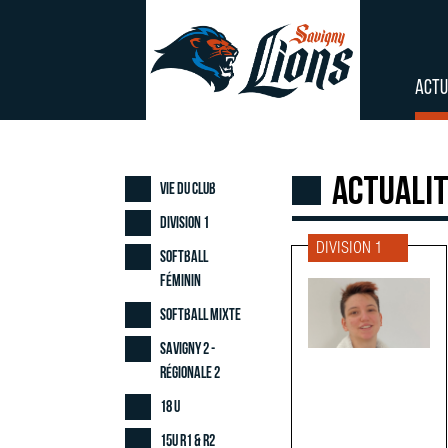
ACTU
Actuali
Vie du club
Division 1
DIVISION 1
Softball
Féminin
Softball Mixte
Savigny 2 -
Régionale 2
18 U
15U R1 & R2