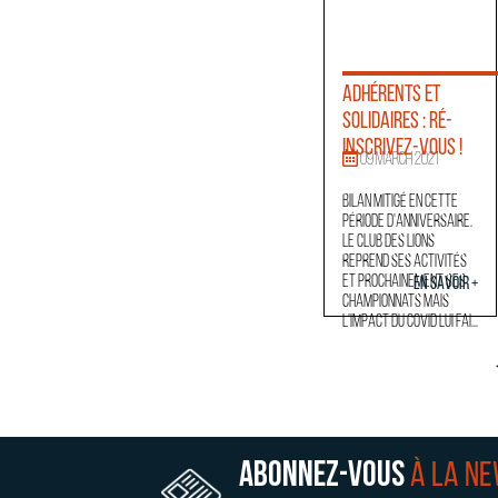
Adhérents et
solidaires : ré-
inscrivez-vous !
09 March 2021
Bilan mitigé en cette
période d'anniversaire.
Le club des Lions
reprend ses activités
et prochainement ses
En savoir +
championnats mais
l'impact du Covid lui fai...
Abonnez-vous
à la n