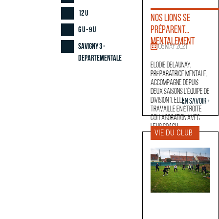
12 U
Nos Lions se
préparent...
6 U - 9 U
mentalement
Savigny 3 -
06 May 2021
Departementale
Elodie Delaunay,
préparatrice mentale,
accompagne depuis
deux saisons l'équipe de
Division 1. Elle
En savoir +
travaille en étroite
collaboration avec
leur coach,...
VIE DU CLUB