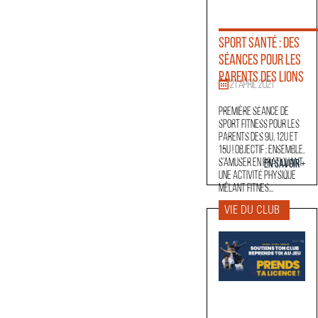
Sport santé : des
séances pour les
parents des Lions
21 April 2021
Première séance de
sport fitness pour les
parents des 9U, 12U et
15U ! Objectif : ensemble,
s’amuser en pratiquant
En savoir +
une activité physique
mêlant fitnes...
VIE DU CLUB