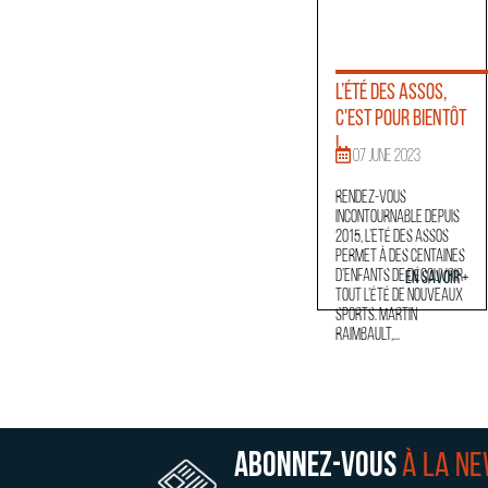
L’Été des Assos,
c'est pour bientôt
!
07 June 2023
Rendez-vous
incontournable depuis
2015, l’Eté des Assos
permet à des centaines
d’enfants de découvrir
En savoir +
tout l’été de nouveaux
sports. Martin
Raimbault,...
Abonnez-vous
à la n