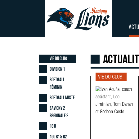
ACTU
Actuali
Vie du club
Division 1
VIE DU CLUB
Softball
Féminin
Softball Mixte
Savigny 2 -
Régionale 2
18 U
15U R1 & R2