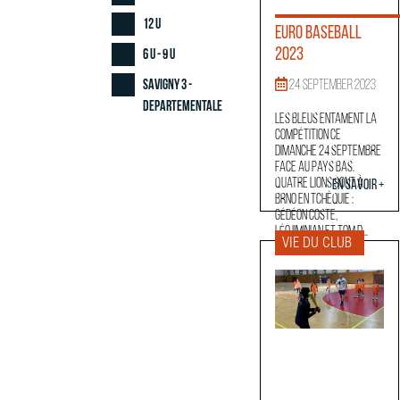
12 U
Euro Baseball
2023
6 U - 9 U
Savigny 3 -
24 September 2023
Departementale
Les Bleus entament la
compétition ce
dimanche 24 septembre
face au Pays Bas.
Quatre Lions sont à
En savoir +
Brno en Tchèquie :
Gédéon Coste,
LéoJiminian et Tom D...
VIE DU CLUB