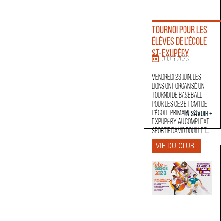
Tournoi pour les
élèves de l’école
St-Exupéry
10 July 2023
Vendredi 23 juin, les
Lions ont organisé un
tournoi de baseball
pour les CE2 et CM1 de
l’école primaire St-
En savoir +
Expupéry au complexe
sportif David Douillet...
VIE DU CLUB