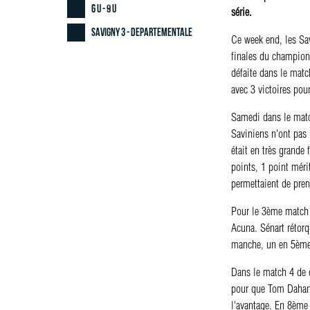
6 U - 9 U
série.
Savigny 3 - Departementale
Ce week end, les Sa
finales du championn
défaite dans le matc
avec 3 victoires pour
Samedi dans le matc
Saviniens n'ont pas 
était en très grande
points, 1 point méri
permettaient de pren
Pour le 3ème match d
Acuna. Sénart rétorq
manche, un en 5ème 
Dans le match 4 de 
pour que Tom Dahan 
l'avantage. En 8ème 