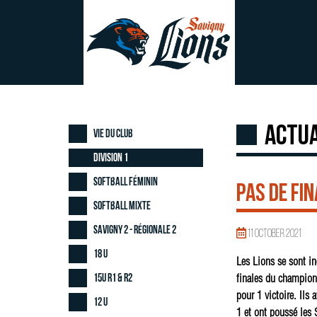
Actua
Vie du club
Division 1
Softball Féminin
Pas de fi
Softball Mixte
Savigny 2 - Régionale 2
11 October 2021
18 U
Les Lions se sont in
15U R1 & R2
finales du championn
pour 1 victoire. Ils 
12 U
1 et ont poussé les