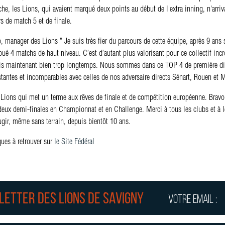
e, les Lions, qui avaient marqué deux points au début de l'extra inning, n'arrivaie
rs de match 5 et de finale.
manager des Lions " Je suis très fier du parcours de cette équipe, après 9 ans 
oué 4 matchs de haut niveau. C’est d’autant plus valorisant pour ce collectif in
s maintenant bien trop longtemps. Nous sommes dans ce TOP 4 de première divis
istantes et incomparables avec celles de nos adversaire directs Sénart, Rouen et
 Lions qui met un terme aux rêves de finale et de compétition européenne. Bravo 
eux demi-finales en Championnat et en Challenge. Merci à tous les clubs et à leu
ugir, même sans terrain, depuis bientôt 10 ans.
ques à retrouver sur
le Site Fédéral
letter des lions de Savigny
Votre email :