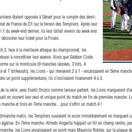
viniens étaient opposés à Sénart pour le compte des demi-
at de France de D1 sur le terrain des Templiers. Après leur
h 1 du week-end dernier, ils leur fallait revenir du week end
 décrocher leur ticket pour la Finale.
h 2, face à la meilleure attaque du championnat, les
réussi à concrétiser leur avance. Alors que Gédéon Coste
 forme sur le monticule (9 manches lancées, 3 hits, 4
té et 7 strikeouts), les Lions - qui menaient 2 à 1 - encaissaient en 5ème man
dre un point supplémentaire, ils s'inclinaient finalement 4 à 3.
e la série, avec Evertz Orozco comme lanceur partant, les Lions marquaient d'ent
uait en scorant leur seul et unique point du match en fin de première manche. L
manche et trois en 7ème manche... pour s'offrir un match 4 !
dimanche matin, les Templiers ouvraient le score immédiatement en marquant u
égalise. En 7ème manche, Alfredo Angarita frappait un hit en champ centre, pe
manche, les Lions encaissaient un point mais Mauricio Robles, sur la plaque dep