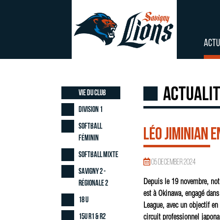
ACTU
Actuali
Vie du club
Division 1
Softball
Léo Jiminian e
Féminin
Softball Mixte
05 December 2024
Savigny 2 -
Depuis le 19 novembre, not
Régionale 2
est à Okinawa, engagé dans
18 U
League, avec un objectif en t
15U R1 & R2
circuit professionnel japon