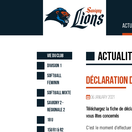
ACTU
Actuali
Vie du club
Division 1
Softball
Déclaration 
Féminin
Softball Mixte
06 January 2021
Savigny 2 -
Téléchargez la fiche de décl
Régionale 2
vous êtes concernés
18 U
C'est le moment d'effectuer
15U R1 & R2