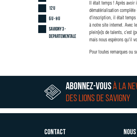
Il était temps ! Après avoir 
12 U
dématérialisation complète 
d'inscription, il était temps
6 U - 9 U
à notre site internet. Avec 
Savigny 3 -
plein[e]s de talents, c’est (
Departementale
mais nous espérons qu'il vo
Pour toutes remarques ou s
Abonnez-vous
à la n
des lions de Savigny
Contact
Nous