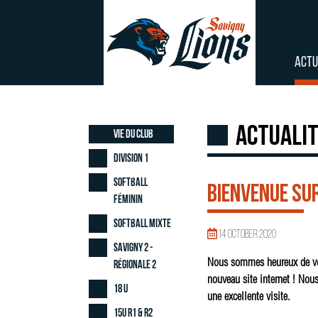
ACTU
Actuali
Vie du club
Division 1
Softball
Bienvenue sur
Féminin
Softball Mixte
14 October 2020
Savigny 2 -
Nous sommes heureux de vo
Régionale 2
nouveau site internet ! Nou
18 U
une excellente visite.
15U R1 & R2